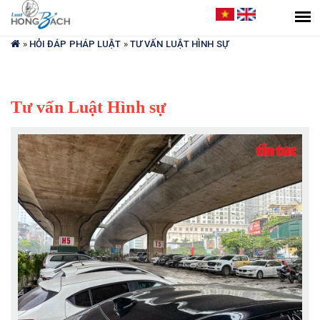
Bạn
đang
»
HỎI ĐÁP PHÁP LUẬT
»
TƯ VẤN LUẬT HÌNH SỰ
ở
đây
Tư vấn Luật Hình sự