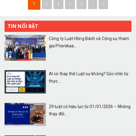
1
2
3
4
5
›
»
TIN NỔI BẬT
Công ty Luật Hồng Bách và Cộng sự tham
gia Phenikaa...
AI có thay thế Luật sư không? Góc nhìn từ
thực...
29 luật có hiệu lực từ 01/01/2026 – Những
thay đổi...