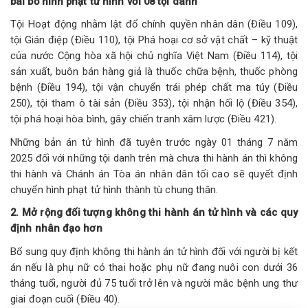
bãi bỏ hình phạt tử hình với 08 tội danh
Tội Hoạt động nhằm lật đổ chính quyền nhân dân (Điều 109),
tội Gián điệp (Điều 110), tội Phá hoại cơ sở vật chất – kỹ thuật
của nước Cộng hòa xã hội chủ nghĩa Việt Nam (Điều 114), tội
sản xuất, buôn bán hàng giả là thuốc chữa bệnh, thuốc phòng
bệnh (Điều 194), tội vận chuyển trái phép chất ma túy (Điều
250), tội tham ô tài sản (Điều 353), tội nhận hối lộ (Điều 354),
tội phá hoại hòa bình, gây chiến tranh xâm lược (Điều 421).
Những bản án tử hình đã tuyên trước ngày 01 tháng 7 năm
2025 đối với những tội danh trên mà chưa thi hành án thì không
thi hành và Chánh án Tòa án nhân dân tối cao sẽ quyết định
chuyển hình phạt tử hình thành tù chung thân.
2. Mở rộng đối tượng không thi hành án tử hình và các quy
định nhân đạo hơn
Bổ sung quy định không thi hành án tử hình đối với người bị kết
án nếu là phụ nữ có thai hoặc phụ nữ đang nuôi con dưới 36
tháng tuổi, người đủ 75 tuổi trở lên và người mắc bệnh ung thư
giai đoạn cuối (Điều 40).