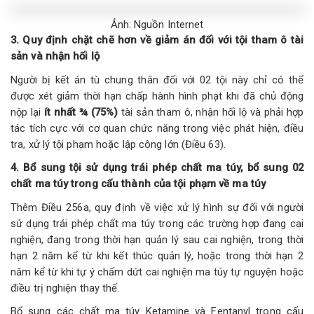
Ảnh: Nguồn Internet
3. Quy định chặt chẽ hơn về giảm án đối với tội tham ô tài
sản và nhận hối lộ
Người bị kết án tù chung thân đối với 02 tội này chỉ có thể
được xét giảm thời hạn chấp hành hình phạt khi đã chủ động
nộp lại
ít nhất ¾ (75%)
tài sản tham ô, nhận hối lộ và phải hợp
tác tích cực với cơ quan chức năng trong việc phát hiện, điều
tra, xử lý tội phạm hoặc lập công lớn (Điều 63).
4. Bổ sung tội sử dụng trái phép chất ma túy, bổ sung 02
chất ma túy trong cấu thành của tội phạm về ma túy
Thêm Điều 256a, quy định về việc xử lý hình sự đối với người
sử dụng trái phép chất ma túy trong các trường hợp đang cai
nghiện, đang trong thời hạn quản lý sau cai nghiện, trong thời
hạn 2 năm kể từ khi kết thúc quản lý, hoặc trong thời hạn 2
năm kể từ khi tự ý chấm dứt cai nghiện ma túy tự nguyện hoặc
điều trị nghiện thay thế.
Bổ sung các chất ma túy Ketamine và Fentanyl trong cấu