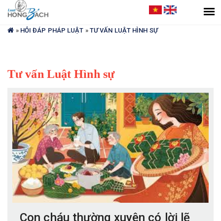
Bạn
đang
»
HỎI ĐÁP PHÁP LUẬT
»
TƯ VẤN LUẬT HÌNH SỰ
ở
đây
Tư vấn Luật Hình sự
Con cháu thường xuyên có lời lẽ