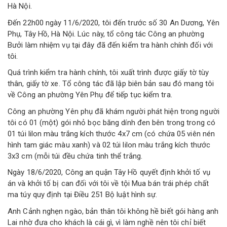
Hà Nội.
Đến 22h00 ngày 11/6/2020, tôi đến trước số 30 An Dương, Yên
Phụ, Tây Hồ, Hà Nội. Lúc này, tổ công tác Công an phường
Bưởi làm nhiệm vụ tại đây đã đến kiểm tra hành chính đối với
tôi.
Quá trình kiểm tra hành chính, tôi xuất trình được giấy tờ tùy
thân, giấy tờ xe. Tổ công tác đã lập biên bản sau đó mang tôi
về Công an phường Yên Phụ để tiếp tục kiểm tra.
Công an phường Yên phụ đã khám người phát hiện trong người
tôi có 01 (một) gói nhỏ bọc băng dính đen bên trong trong có
01 túi lilon màu trắng kích thước 4x7 cm (có chứa 05 viên nén
hình tam giác màu xanh) và 02 túi lilon màu trắng kích thước
3x3 cm (mỗi túi đều chứa tinh thể trắng.
Ngày 18/6/2020, Công an quận Tây Hồ quyết định khởi tố vụ
án và khởi tố bị can đối với tôi về tội Mua bán trái phép chất
ma túy quy định tại Điều 251 Bộ luật hình sự.
Anh Cảnh nghẹn ngào, bản thân tôi không hề biết gói hàng anh
Lai nhờ đưa cho khách là cái gì, vì làm nghề nên tôi chỉ biết