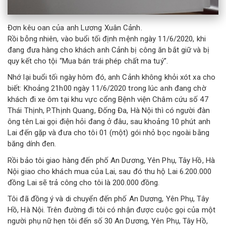
Đơn kêu oan của anh Lương Xuân Cảnh.
Rồi bỗng nhiên, vào buổi tối định mệnh ngày 11/6/2020, khi
đang đưa hàng cho khách anh Cảnh bị công ăn bắt giữ và bị
quy kết cho tội “Mua bán trái phép chất ma tuý”.
Nhớ lại buổi tối ngày hôm đó, anh Cảnh không khỏi xót xa cho
biết: Khoảng 21h00 ngày 11/6/2020 trong lúc anh đang chờ
khách đi xe ôm tại khu vực cổng Bệnh viện Châm cứu số 47
Thái Thịnh, P.Thịnh Quang, Đống Đa, Hà Nội thì có người đàn
ông tên Lai gọi điện hỏi đang ở đâu, sau khoảng 10 phút anh
Lai đến gặp và đưa cho tôi 01 (một) gói nhỏ bọc ngoài bằng
băng dính đen.
Rồi bảo tôi giao hàng đến phố An Dương, Yên Phụ, Tây Hồ, Hà
Nội giao cho khách mua của Lai, sau đó thu hộ Lai 6.200.000
đồng Lai sẽ trả công cho tôi là 200.000 đồng.
Tôi đã đồng ý và di chuyển đến phố An Dương, Yên Phụ, Tây
Hồ, Hà Nội. Trên đường đi tôi có nhận được cuộc gọi của một
người phụ nữ hẹn tôi đến số 30 An Dương, Yên Phụ, Tây Hồ,