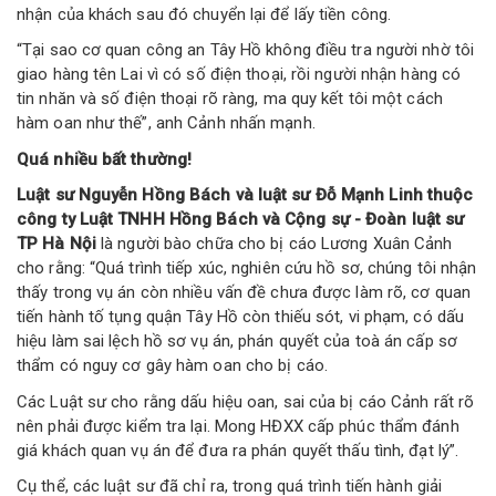
nhận của khách sau đó chuyển lại để lấy tiền công.
“Tại sao cơ quan công an Tây Hồ không điều tra người nhờ tôi
giao hàng tên Lai vì có số điện thoại, rồi người nhận hàng có
tin nhăn và số điện thoại rõ ràng, ma quy kết tôi một cách
hàm oan như thế”, anh Cảnh nhấn mạnh.
Quá nhiều bất thường!
Luật sư Nguyễn Hồng Bách và luật sư Đỗ Mạnh Linh thuộc
công ty Luật TNHH Hồng Bách và Cộng sự - Đoàn luật sư
TP Hà Nội
là người bào chữa cho bị cáo Lương Xuân Cảnh
cho rằng: “Quá trình tiếp xúc, nghiên cứu hồ sơ, chúng tôi nhận
thấy trong vụ án còn nhiều vấn đề chưa được làm rõ, cơ quan
tiến hành tố tụng quận Tây Hồ còn thiếu sót, vi phạm, có dấu
hiệu làm sai lệch hồ sơ vụ án, phán quyết của toà án cấp sơ
thẩm có nguy cơ gây hàm oan cho bị cáo.
Các Luật sư cho rằng dấu hiệu oan, sai của bị cáo Cảnh rất rõ
nên phải được kiểm tra lại. Mong HĐXX cấp phúc thẩm đánh
giá khách quan vụ án để đưa ra phán quyết thấu tình, đạt lý”.
Cụ thể, các luật sư đã chỉ ra, trong quá trình tiến hành giải