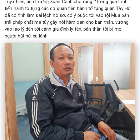
Tuy nhiên, anh Lương Xuân Cảnh cho rằng: “Trong quá trình
tiến hành tố tụng các cơ quan tiến hành tố tụng quận Tây Hồ
đã cố tình làm sai lệch hồ sơ, cố ý buộc tôi vào tội Mua bán
trái phép chất ma túy gây nỗi hàm oan cho bản thân, vướng
vào lao lý dẫn tới cảnh gia đình ly tán, bản thân tôi bị mọi
người hắt hủi xa lánh.