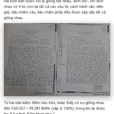
Hai biên bản được coi là giống hệt nhau, “sinh đôi”, chỉ lệch
nhau có 4 từ, còn lại tất cả các câu từ, cách hành văn, diễn
giải, dấu chấm câu, dấu chấm phẩy đều được sắp xếp tất cả
giống nhau.
Từ hai bản kiểm điểm nêu trên, nhận thấy có sự giống nhau
đến 553/557 = 99,281.868% (xấp xỉ 100%), trong khi lại được
lập ở hai thời điểm khác nhau”.