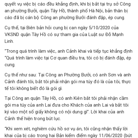
quyết vụ việc bị cáo đều khẳng định, khi bị bắt tại trụ sở Công
an phường Bưởi, quận Tây Hồ, thành phố Hà Nội, bản thân bị
cáo đã bị cán bộ Công an phường Bưởi đánh đập, ép cung.
Cụ thể, tại Biên bản hỏi cung bị can ngày 5/10/2020 của
VKSND quận Tây Hồ có sự tham gia của Luật sư Đỗ Mạnh
Linh.
"Trong quá trình làm việc, anh Cảnh khai và tiếp tục khẳng định
“Quá trình làm việc tại Cơ quan điều tra, tôi có bị đánh đập, ép
cung.
Cụ thể như sau: Tại Công an Phường Bưởi, có anh Sơn và anh
Cảnh đánh tôi, bắt tôi phải nhận gói ma túy đó là của tôi, thực
tế tôi không biết đó là gói gì.
Tại Công an quận Tây Hồ, có anh Kiên bắt tôi phải nhận cầm
gói ma túy của anh Lai đưa cho Khách của anh Lai và bắt tôi
ký vào một số giấy không có nội dung gì”. Lời khai của anh
Cảnh thể hiện trong bút lục.
“Khi xem xét, nghiêm cứu hồ sơ vụ án, tôi cũng nhận thấy lời
khai của bị cáo trong hai Bản kiểm điểm ngày 11/06/2020 (bút