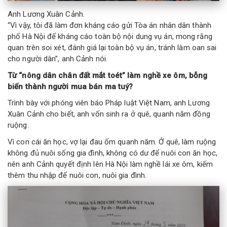
Anh Lương Xuân Cảnh.
“Vì vậy, tôi đã làm đơn kháng cáo gửi Tòa án nhân dân thành
phố Hà Nội để kháng cáo toàn bộ nội dung vụ án, mong rằng
quan trên soi xét, đánh giá lại toàn bộ vụ án, tránh làm oan sai
cho người dân”, anh Cảnh nói.
Từ “nông dân chân đất mắt toét” làm nghề xe ôm, bỗng
biến thành người mua bán ma tuý?
Trình bày với phóng viên báo Pháp luật Việt Nam, anh Lương
Xuân Cảnh cho biết, anh vốn sinh ra ở quê, quanh năm đồng
ruộng.
Vì con cái ăn học, vợ lại đau ốm quanh năm. Ở quê, làm ruộng
không đủ nuôi sống gia đình, không có dư để nuôi con ăn học,
nên anh Cảnh quyết định lên Hà Nội làm nghề lái xe ôm, kiếm
thêm thu nhập để nuôi con, nuôi gia đình.