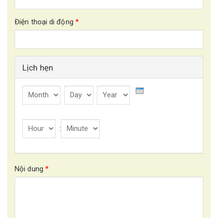
Điện thoại di động
*
Lịch hẹn
Month
Day
Year
Ngày
hẹn
:
*
Hour
Minute
Giờ
hẹn
Nội dung
*
*