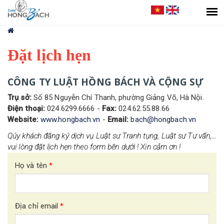
You
are
here
Đặt lịch hẹn
CÔNG TY LUẬT HỒNG BÁCH VÀ CỘNG SỰ
Trụ sở:
Số 85 Nguyễn Chí Thanh, phường Giảng Võ, Hà Nội.
Điện thoại:
024.6299.6666 -
Fax:
024.62.55.88.66
Website:
www.hongbach.vn
-
Email:
bach@hongbach.vn
Qúy khách đăng ký dịch vụ Luật sư Tranh tụng, Luật sư Tư vấn,...
vui lòng đặt lịch hẹn theo form bên dưới ! Xin cảm ơn !
Họ và tên
*
Địa chỉ email
*